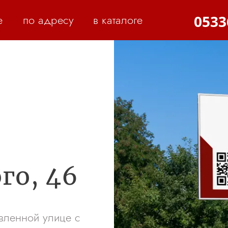
е
по адресу
в каталоге
0533
го, 46
ивленной улице с