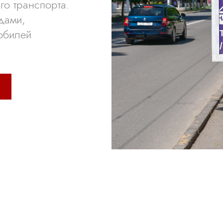
го транспорта.
дами,
обилей