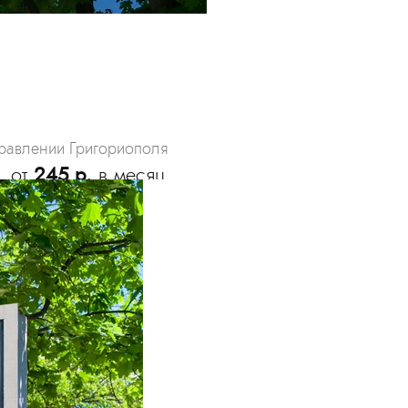
равлении Григориополя
от
245 р.
в месяц