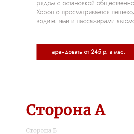
рядом с остановкой общественно
Хорошо просматривается пешехо
водителями и пассажирами автом
арендовать от 245 р. в мес.
Арендовать двусторонний рекламный щит 1,3х1,9 метра на оживленной магистрали в районе завода Молдавизолит
Сторона А
Сторона Б