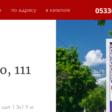
е
по адресу
в каталоге
0533
, 111
щит 1.3х1.9 м